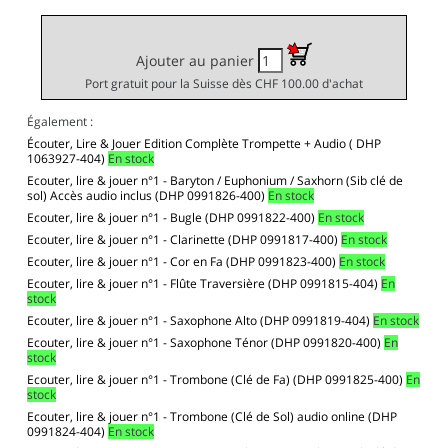
Ajouter au panier
Port gratuit pour la Suisse dès CHF 100.00 d'achat
Également :
Écouter, Lire & Jouer Edition Complète Trompette + Audio ( DHP
1063927-404)
En stock
Ecouter, lire & jouer n°1 - Baryton / Euphonium / Saxhorn (Sib clé de
sol) Accès audio inclus (DHP 0991826-400)
En stock
Ecouter, lire & jouer n°1 - Bugle (DHP 0991822-400)
En stock
Ecouter, lire & jouer n°1 - Clarinette (DHP 0991817-400)
En stock
Ecouter, lire & jouer n°1 - Cor en Fa (DHP 0991823-400)
En stock
Ecouter, lire & jouer n°1 - Flûte Traversière (DHP 0991815-404)
En
stock
Ecouter, lire & jouer n°1 - Saxophone Alto (DHP 0991819-404)
En stock
Ecouter, lire & jouer n°1 - Saxophone Ténor (DHP 0991820-400)
En
stock
Ecouter, lire & jouer n°1 - Trombone (Clé de Fa) (DHP 0991825-400)
En
stock
Ecouter, lire & jouer n°1 - Trombone (Clé de Sol) audio online (DHP
0991824-404)
En stock