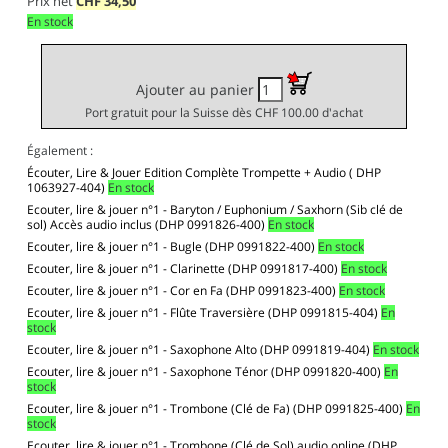
Prix net
CHF
34,50
En stock
Ajouter au panier
Port gratuit pour la Suisse dès CHF 100.00 d'achat
Également :
Écouter, Lire & Jouer Edition Complète Trompette + Audio ( DHP
1063927-404)
En stock
Ecouter, lire & jouer n°1 - Baryton / Euphonium / Saxhorn (Sib clé de
sol) Accès audio inclus (DHP 0991826-400)
En stock
Ecouter, lire & jouer n°1 - Bugle (DHP 0991822-400)
En stock
Ecouter, lire & jouer n°1 - Clarinette (DHP 0991817-400)
En stock
Ecouter, lire & jouer n°1 - Cor en Fa (DHP 0991823-400)
En stock
Ecouter, lire & jouer n°1 - Flûte Traversière (DHP 0991815-404)
En
stock
Ecouter, lire & jouer n°1 - Saxophone Alto (DHP 0991819-404)
En stock
Ecouter, lire & jouer n°1 - Saxophone Ténor (DHP 0991820-400)
En
stock
Ecouter, lire & jouer n°1 - Trombone (Clé de Fa) (DHP 0991825-400)
En
stock
Ecouter, lire & jouer n°1 - Trombone (Clé de Sol) audio online (DHP