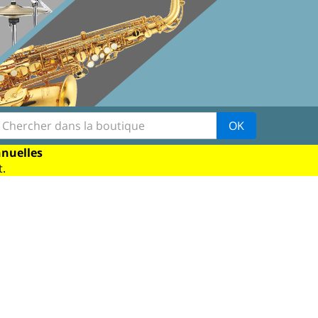
OK
nnuelles
.