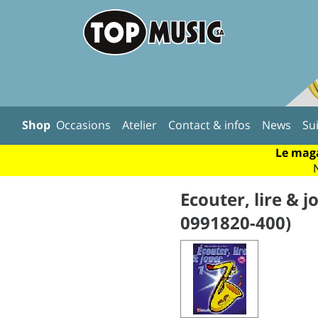
Shop
Occasions
Atelier
Contact & infos
News
Su
Le maga
Ecouter, lire & 
0991820-400)