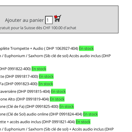
Ajouter au panier
gratuit pour la Suisse dès CHF 100.00 d'achat
omplète Trompette + Audio ( DHP 1063927-404)
En stock
on / Euphonium / Saxhorn (Sib clé de sol) Accès audio inclus (DHP
 (DHP 0991822-400)
En stock
nette (DHP 0991817-400)
En stock
n Fa (DHP 0991823-400)
En stock
 Traversière (DHP 0991815-404)
En stock
phone Alto (DHP 0991819-404)
En stock
bone (Clé de Fa) (DHP 0991825-400)
En stock
bone (Clé de Sol) audio online (DHP 0991824-404)
En stock
pette + accès audio inclus (DHP 0991821-404)
En stock
on / Euphonium / Saxhorn (Sib clé de sol) + Accès audio inclus (DHP