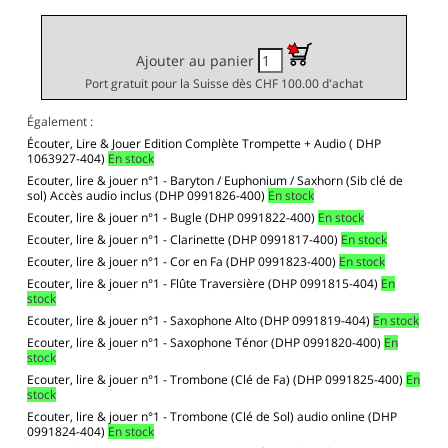
Ajouter au panier
Port gratuit pour la Suisse dès CHF 100.00 d'achat
Également :
Écouter, Lire & Jouer Edition Complète Trompette + Audio ( DHP
1063927-404)
En stock
Ecouter, lire & jouer n°1 - Baryton / Euphonium / Saxhorn (Sib clé de
sol) Accès audio inclus (DHP 0991826-400)
En stock
Ecouter, lire & jouer n°1 - Bugle (DHP 0991822-400)
En stock
Ecouter, lire & jouer n°1 - Clarinette (DHP 0991817-400)
En stock
Ecouter, lire & jouer n°1 - Cor en Fa (DHP 0991823-400)
En stock
Ecouter, lire & jouer n°1 - Flûte Traversière (DHP 0991815-404)
En
stock
Ecouter, lire & jouer n°1 - Saxophone Alto (DHP 0991819-404)
En stock
Ecouter, lire & jouer n°1 - Saxophone Ténor (DHP 0991820-400)
En
stock
Ecouter, lire & jouer n°1 - Trombone (Clé de Fa) (DHP 0991825-400)
En
stock
Ecouter, lire & jouer n°1 - Trombone (Clé de Sol) audio online (DHP
0991824-404)
En stock