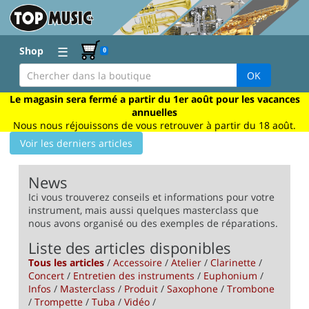
☰
Shop
0
OK
Le magasin sera fermé a partir du 1er août pour les vacances
annuelles
Nous nous réjouissons de vous retrouver à partir du 18 août.
Voir les derniers articles
News
Ici vous trouverez conseils et informations pour votre
instrument, mais aussi quelques masterclass que
nous avons organisé ou des exemples de réparations.
Liste des articles disponibles
Tous les articles
/
Accessoire
/
Atelier
/
Clarinette
/
Concert
/
Entretien des instruments
/
Euphonium
/
Infos
/
Masterclass
/
Produit
/
Saxophone
/
Trombone
/
Trompette
/
Tuba
/
Vidéo
/