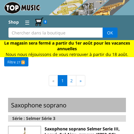
☰
Shop
0
OK
Le magasin sera fermé a partir du 1er août pour les vacances
annuelles
Nous nous réjouissons de vous retrouver à partir du 18 août.
Filtre
27
+
«
1
2
»
Saxophone soprano
Série : Selmer Série 3
Saxophone soprano Selmer Serie III,