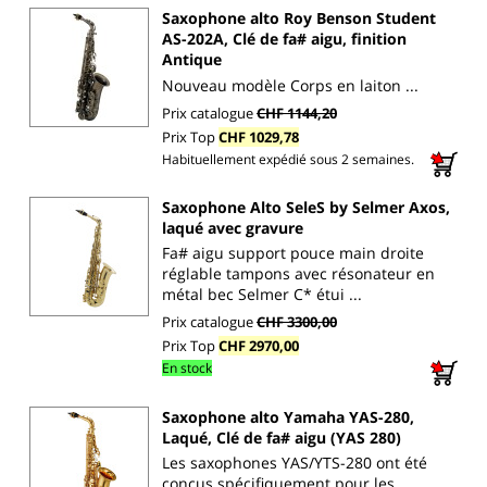
Saxophone alto Roy Benson Student
AS-202A, Clé de fa# aigu, finition
Antique
Nouveau modèle Corps en laiton ...
Prix catalogue
CHF 1144,20
Prix Top
CHF 1029,78
Habituellement expédié sous 2 semaines.
Saxophone Alto SeleS by Selmer Axos,
laqué avec gravure
Fa# aigu support pouce main droite
réglable tampons avec résonateur en
métal bec Selmer C* étui ...
Prix catalogue
CHF 3300,00
Prix Top
CHF 2970,00
En stock
Saxophone alto Yamaha YAS-280,
Laqué, Clé de fa# aigu (YAS 280)
Les saxophones YAS/YTS-280 ont été
conçus spécifiquement pour les