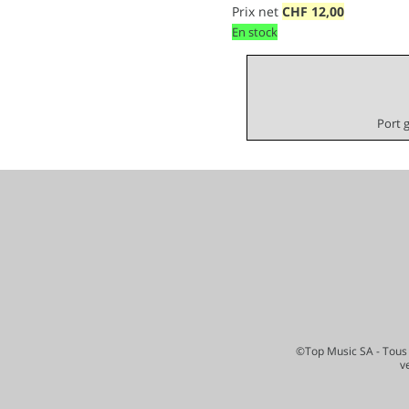
Prix net
CHF
12,00
En stock
Port 
©Top Music SA - Tous 
v