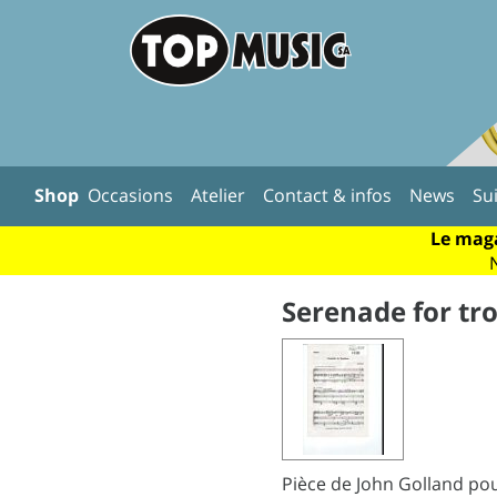
Shop
Occasions
Atelier
Contact & infos
News
Su
Le maga
Serenade for tro
Pièce de John Golland pour