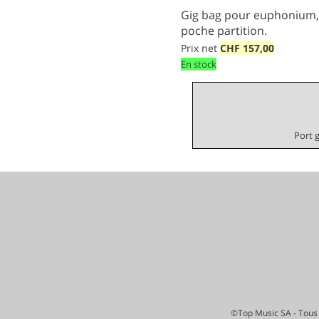
Gig bag pour euphonium, 
poche partition.
Prix net
CHF
157,00
En stock
Port 
©Top Music SA - Tous 