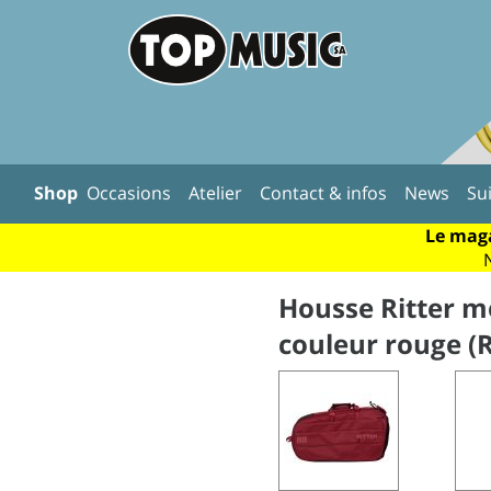
Shop
Occasions
Atelier
Contact & infos
News
Su
Le maga
Housse Ritter m
couleur rouge (