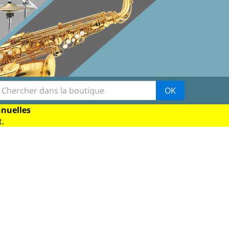
OK
nnuelles
.