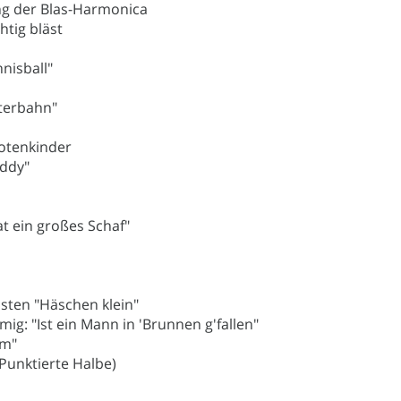
ung der Blas-Harmonica
htig bläst
nnisball"
hterbahn"
Notenkinder
eddy"
at ein großes Schaf"
sten "Häschen klein"
mig: "Ist ein Mann in 'Brunnen g'fallen"
m"
(Punktierte Halbe)