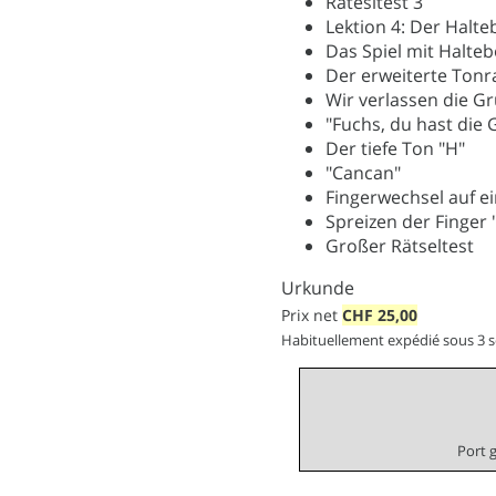
Rätesltest 3
Lektion 4: Der Halt
Das Spiel mit Halte
Der erweiterte Tonr
Wir verlassen die G
"Fuchs, du hast die
Der tiefe Ton "H"
"Cancan"
Fingerwechsel auf ei
Spreizen der Finger 
Großer Rätseltest
Urkunde
Prix net
CHF
25,00
Habituellement expédié sous 3 
Port 