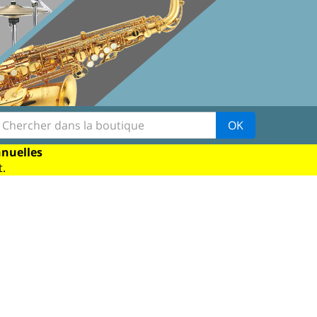
OK
nnuelles
.