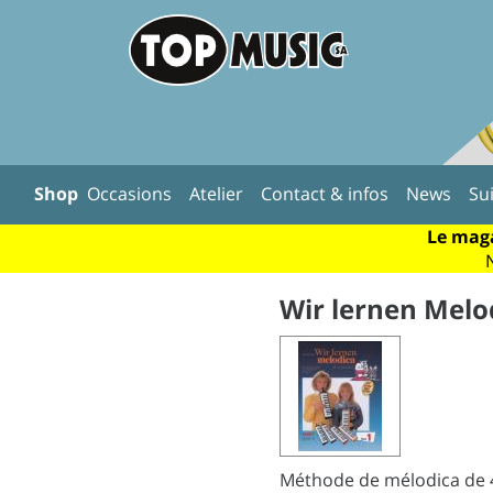
Shop
Occasions
Atelier
Contact & infos
News
Su
Le maga
Wir lernen Melod
Méthode de mélodica de 4